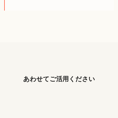
あわせてご活用ください
専門家相談サポート
日常で起こるトラブルや、あなたが抱える悩みの解決を専門家
check_circle
の力に頼ってみませんか？
アスクプロ株式会社