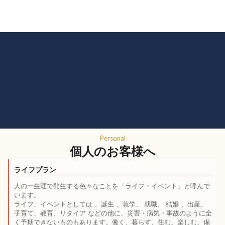
menu
Personal
個人のお客様へ
ライフプラン
人の一生涯で発生する色々なことを「ライフ・イベント」と呼んで
います。
ライフ、イベントとしては 、誕生 、就学、 就職、 結婚 、出産、
子育て、教育、リタイア などの他に、災害・病気・事故のように全
く予期できないものもあります。働く、暮らす、住む、楽しむ、備